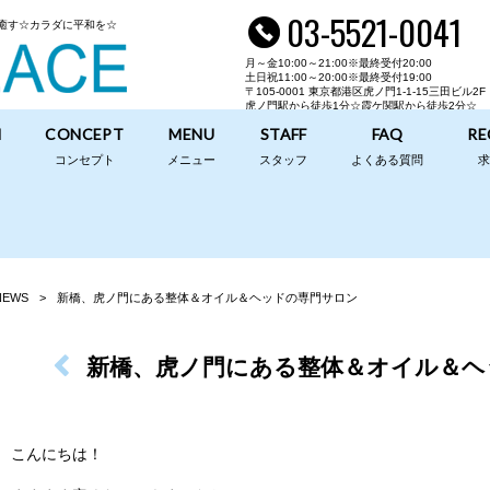
03-5521-0041
癒す☆カラダに平和を☆
月～金10:00～21:00※最終受付20:00
土日祝11:00～20:00※最終受付19:00
〒105-0001 東京都港区虎ノ門1-1-15
三田ビル2F
虎ノ門駅から徒歩1分☆霞ケ関駅から徒歩2分☆
N
CONCEPT
MENU
STAFF
FAQ
RE
コンセプト
メニュー
スタッフ
よくある質問
NEWS
>
新橋、虎ノ門にある整体＆オイル＆ヘッドの専門サロン
新橋、虎ノ門にある整体＆オイル＆ヘ
こんにちは！