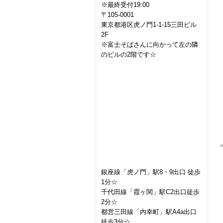
※最終受付19:00
〒105-0001
東京都港区虎ノ門1-1-15三田ビル
2F
※富士そばさんに向かって左の隣
のビルの2階です☆
銀座線「虎ノ門」駅8・9出口 徒歩
1分☆
千代田線「霞ヶ関」駅C2出口徒歩
2分☆
都営三田線「内幸町」駅A4a出口
徒歩3分☆