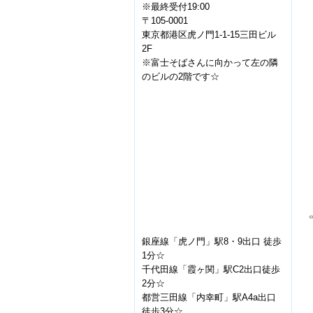
※最終受付19:00
〒105-0001
東京都港区虎ノ門1-1-15三田ビル
2F
※富士そばさんに向かって左の隣
のビルの2階です☆
銀座線「虎ノ門」駅8・9出口 徒歩
1分☆
千代田線「霞ヶ関」駅C2出口徒歩
2分☆
都営三田線「内幸町」駅A4a出口
徒歩3分☆