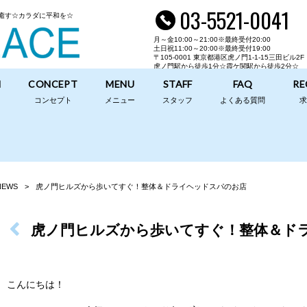
03-5521-0041
癒す☆カラダに平和を☆
月～金10:00～21:00※最終受付20:00
土日祝11:00～20:00※最終受付19:00
〒105-0001 東京都港区虎ノ門1-1-15
三田ビル2F
虎ノ門駅から徒歩1分☆霞ケ関駅から徒歩2分☆
N
CONCEPT
MENU
STAFF
FAQ
RE
コンセプト
メニュー
スタッフ
よくある質問
NEWS
>
虎ノ門ヒルズから歩いてすぐ！整体＆ドライヘッドスパのお店
虎ノ門ヒルズから歩いてすぐ！整体＆ド
こんにちは！